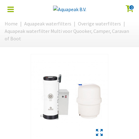
0
Home
|
Aquapeak waterfilters
|
Overige waterfilters
|
Aquapeak waterfilter Multi voor Quooker, Camper, Caravan
of Boot