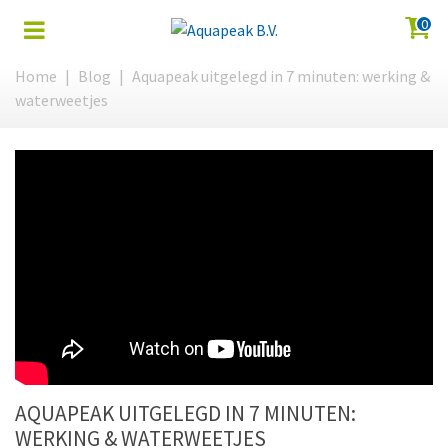
0
Home
|
Blog
|
Aquapeak uitgelegd in 7 minuten: werking &
waterweetjes
AQUAPEAK UITGELEGD IN 7 MINUTEN:
WERKING & WATERWEETJES