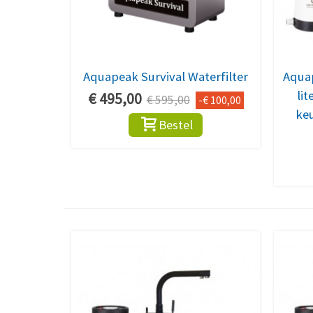
Aquapeak Survival Waterfilter
Aquap
li
€ 495,00
€ 595,00
-€ 100,00
ke
Bestel