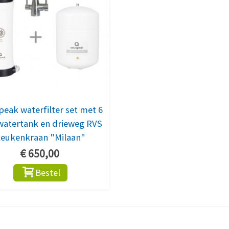
eak waterfilter set met 6
 watertank en drieweg RVS
eukenkraan "Milaan"
€ 650,00
Bestel