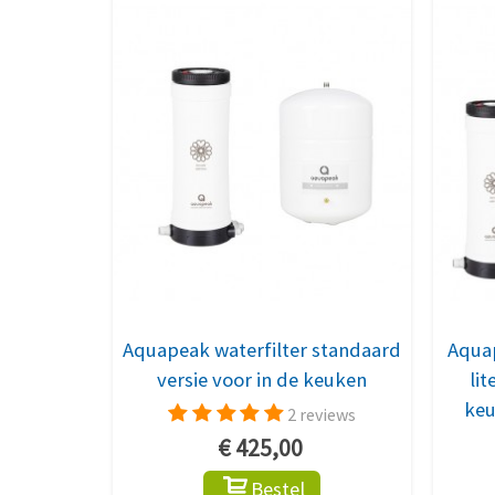
Aquapeak waterfilter standaard
Aquap
versie voor in de keuken
li
keu
2 reviews
€ 425,00
Bestel