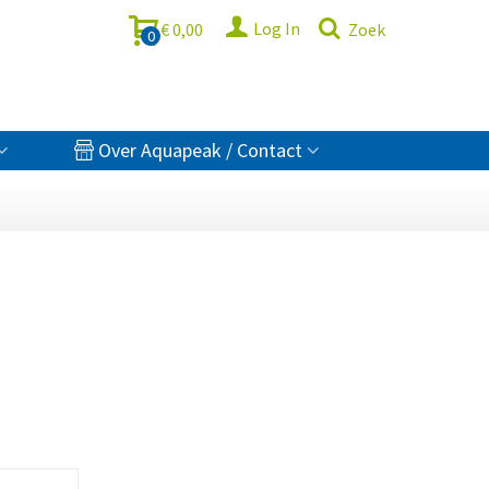
Log In
€ 0,00
Zoek
0
Over Aquapeak / Contact