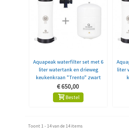
Aquapeak waterfilter set met 6
Aquap
liter watertank en drieweg
liter
keukenkraan "Trento" zwart
k
€ 650,00
Bestel
Toont 1 - 14 van de 14 items