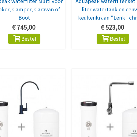
eak waterfilter Multi voor
Aquapeak waterfilter set
ker, Camper, Caravan of
liter watertank en een
Boot
keukenkraan "Lenk" ch
€ 745,00
€ 523,00
Bestel
Bestel