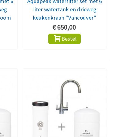
 met 6
Aquapeak waterfilter set met 6
weg
liter watertank en drieweg
room
keukenkraan "Vancouver"
€ 650,00
Bestel