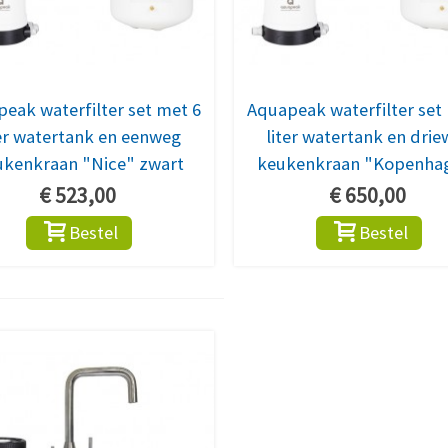
eak waterfilter set met 6
Aquapeak waterfilter set
ter watertank en eenweg
liter watertank en dri
ukenkraan "Nice" zwart
keukenkraan "Kopenha
€ 523,00
€ 650,00
Bestel
Bestel