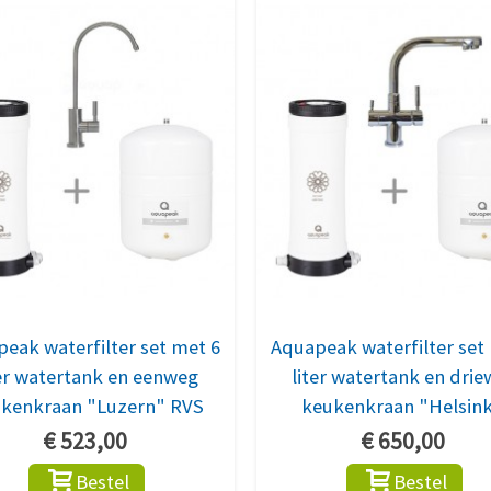
eak waterfilter set met 6
Aquapeak waterfilter set
ter watertank en eenweg
liter watertank en dri
kenkraan "Luzern" RVS
keukenkraan "Helsink
€ 523,00
€ 650,00
Bestel
Bestel