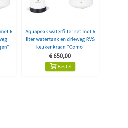
 met 6
Aquapeak waterfilter set met 6
eweg
liter watertank en drieweg RVS
gen"
keukenkraan "Como"
€ 650,00
Bestel