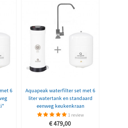
 met 6
Aquapeak waterfilter set met 6
eweg
liter watertank en standaard
i"
eenweg keukenkraan
1 review
€ 479,00