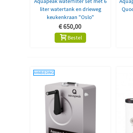
Aquapeak waterfilter set met 6
Aquap
liter watertank en drieweg
Quoo
keukenkraan "Oslo"
€ 650,00
Bestel
AANBIEDING