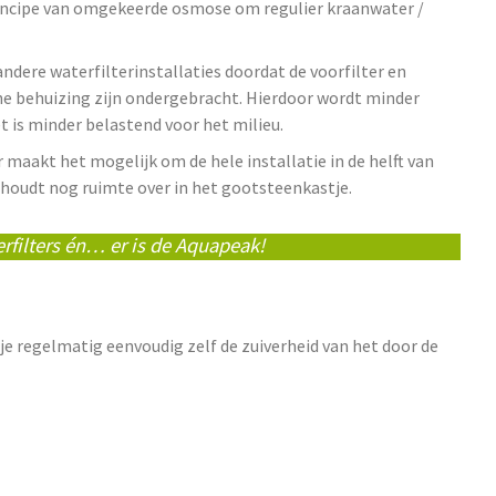
rincipe van omgekeerde osmose om regulier kraanwater /
andere waterfilterinstallaties doordat de voorfilter en
e behuizing zijn ondergebracht. Hierdoor wordt minder
t is minder belastend voor het milieu.
maakt het mogelijk om de hele installatie in de helft van
 houdt nog ruimte over in het gootsteenkastje.
erfilters én… er is de Aquapeak!
je regelmatig eenvoudig zelf de zuiverheid van het door de