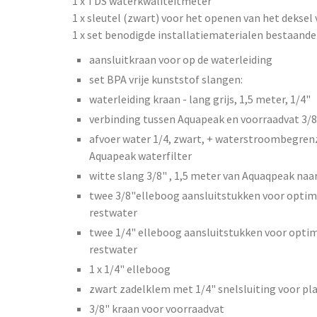
1 x TDS waterkwaliteitmeter
1 x sleutel (zwart) voor het openen van het deksel 
1 x set benodigde installatiematerialen bestaande 
aansluitkraan voor op de waterleiding
set BPA vrije kunststof slangen:
waterleiding kraan - lang grijs, 1,5 meter, 1/4"
verbinding tussen Aquapeak en voorraadvat 3/8"
afvoer water 1/4, zwart, + waterstroombegrenz
Aquapeak waterfilter
witte slang 3/8" , 1,5 meter van Aquaqpeak na
twee 3/8"elleboog aansluitstukken voor optima
restwater
twee 1/4" elleboog aansluitstukken voor optim
restwater
1 x 1/4" elleboog
zwart zadelklem met 1/4" snelsluiting voor pl
3/8" kraan voor voorraadvat