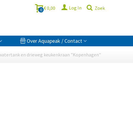
Log In
€ 0,00
Zoek
0
Over Aquapeak / Contact
r watertank en drieweg keukenkraan "Kopenhagen"