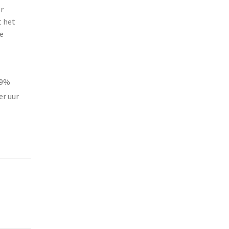
er
t het
e
,9%
er uur