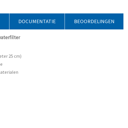
S
DOCUMENTATIE
BEOORDELINGEN
aterfilter
eter 25 cm)
je
aterialen