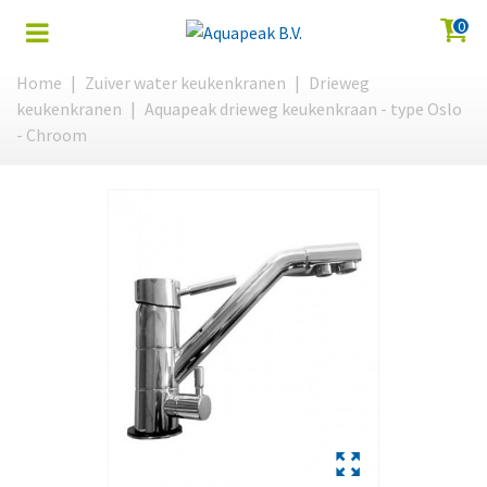
0
Home
|
Zuiver water keukenkranen
|
Drieweg
keukenkranen
|
Aquapeak drieweg keukenkraan - type Oslo
- Chroom