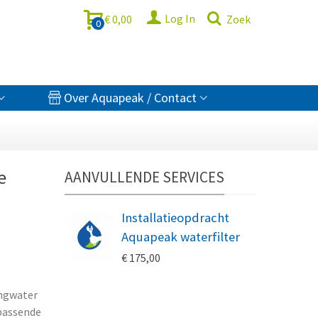
Log In
€ 0,00
Zoek
0
Over Aquapeak / Contact
e
AANVULLENDE SERVICES
Installatieopdracht
Aquapeak waterfilter
€ 175,00
ingwater
jpassende