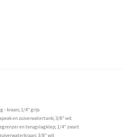
 - kraan; 1/4" grijs
apeak en zuiverwatertank; 3/8" wit
egrenzer en terugslagklep;
1/4" zwart
zuiverwaterkraan; 3/8" wit