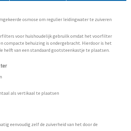
mgekeerde osmose om regulier leidingwater te zuiveren
filters voor huishoudelijk gebruilk omdat het voorfilter
en compacte behuizing is ondergebracht. Hierdoor is het
de helft van een standaard gootsteenkastje te plaatsen.
lter
n
taal als vertikaal te plaatsen
tig eenvoudig zelf de zuiverheid van het door de