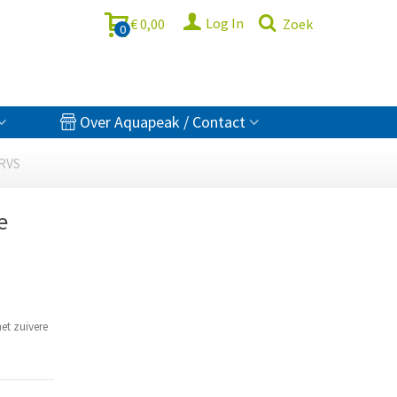
Log In
€ 0,00
Zoek
0
Over Aquapeak / Contact
 RVS
e
et zuivere