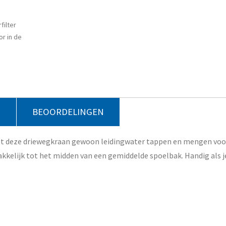
ilter
r in de
S
BEOORDELINGEN
met deze driewegkraan gewoon leidingwater tappen en mengen voo
kkelijk tot het midden van een gemiddelde spoelbak. Handig als j