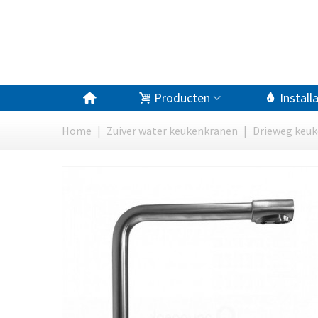
Producten
Install
Home
|
Zuiver water keukenkranen
|
Drieweg keu