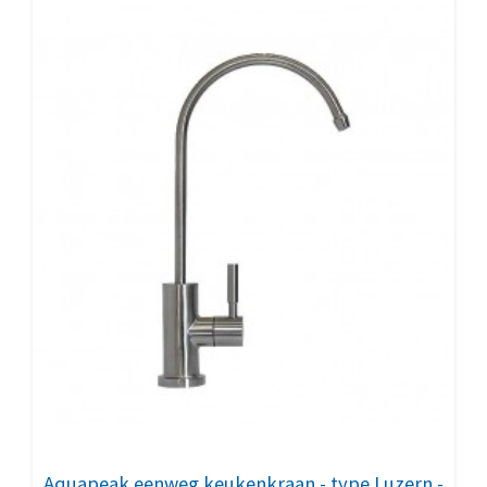
Aquapeak eenweg keukenkraan - type Luzern -