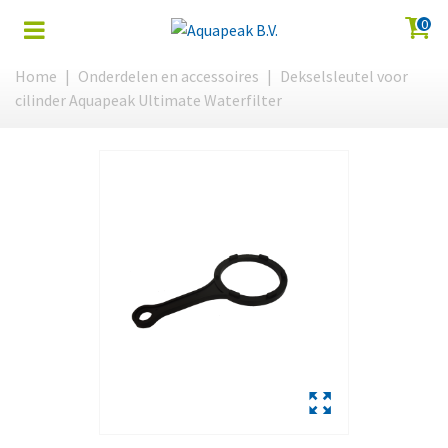
0
Home
|
Onderdelen en accessoires
|
Dekselsleutel voor
cilinder Aquapeak Ultimate Waterfilter