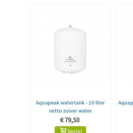
Aquapeak watertank - 10 liter
Aquape
netto zuiver water
€ 79,50
Bestel