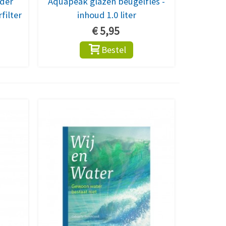
nder
Aquapeak glazen beugelfles -
filter
inhoud 1.0 liter
€ 5,95
Bestel