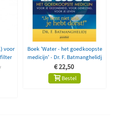
.) voor
Boek 'Water - het goedkoopste
ilter
medicijn' - Dr. F. Batmanghelidj
€ 22,50
w
Bestel