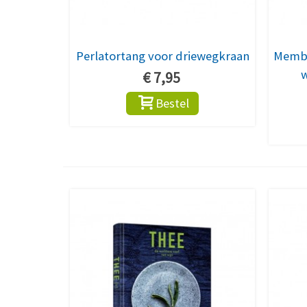
Perlatortang voor driewegkraan
Membr
w
€ 7,95
Bestel