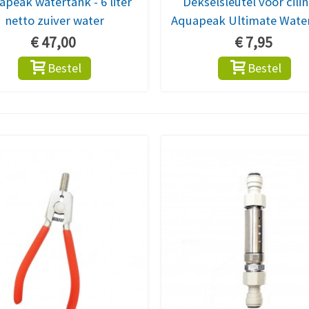
peak watertank - 6 liter
Dekselsleutel voor cili
netto zuiver water
Aquapeak Ultimate Water
€ 47,00
€ 7,95
Bestel
Bestel