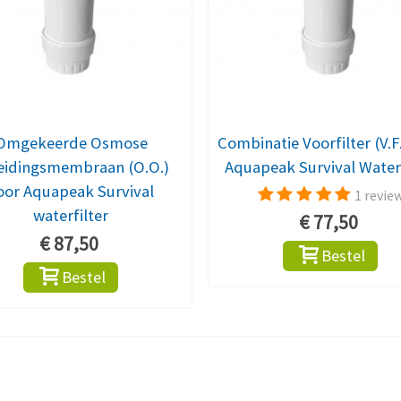
Omgekeerde Osmose
Combinatie Voorfilter (V.F
eidingsmembraan (O.O.)
Aquapeak Survival Waterf
oor Aquapeak Survival
1 revie
waterfilter
€ 77,50
€ 87,50
Bestel
Bestel