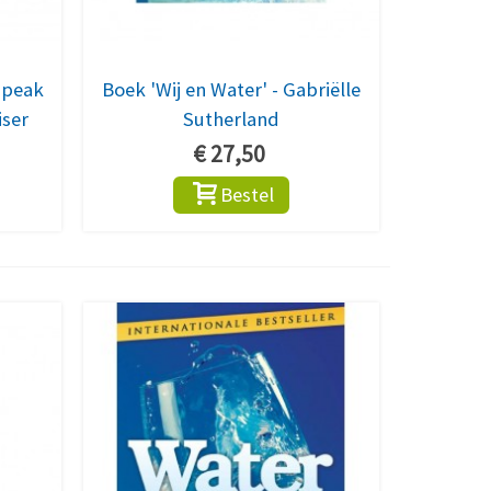
apeak
Boek 'Wij en Water' - Gabriëlle
iser
Sutherland
€ 27,50
Bestel