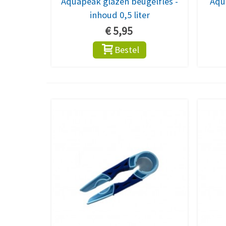
Aquapeak glazen beugelfles -
Aqua
inhoud 0,5 liter
€ 5,95
Bestel