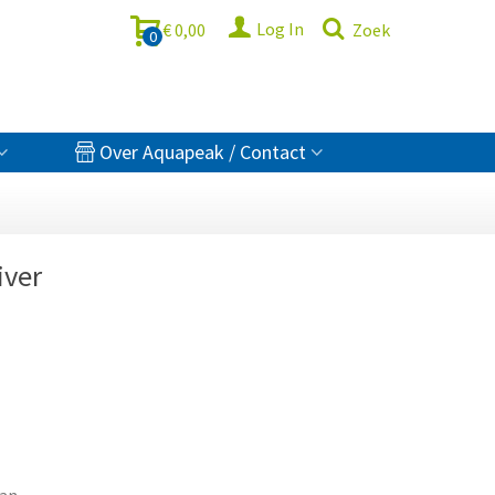
Log In
€ 0,00
Zoek
0
Over Aquapeak / Contact
iver
aan