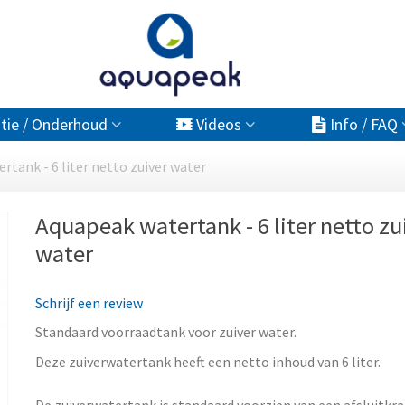
atie / Onderhoud
Videos
Info / FAQ
rtank - 6 liter netto zuiver water
Aquapeak watertank - 6 liter netto zu
water
Schrijf een review
Standaard voorraadtank voor zuiver water.
Deze zuiverwatertank heeft een netto inhoud van 6 liter.
De
zuiverwatertank
is standaard voorzien van een afsluitkr