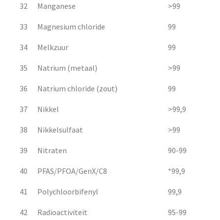
32
Manganese
>99
33
Magnesium chloride
99
34
Melkzuur
99
35
Natrium (metaal)
>99
36
Natrium chloride (zout)
99
37
Nikkel
>99,9
38
Nikkelsulfaat
>99
39
Nitraten
90-99
40
PFAS/PFOA/GenX/C8
*99,9
41
Polychloorbifenyl
99,9
42
Radioactiviteit
95-99