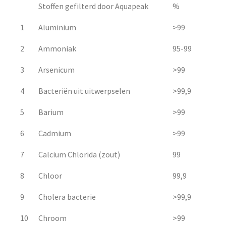
Stoffen gefilterd door Aquapeak
%
1
Aluminium
>99
2
Ammoniak
95-99
3
Arsenicum
>99
4
Bacteriën uit uitwerpselen
>99,9
5
Barium
>99
6
Cadmium
>99
7
Calcium Chlorida (zout)
99
8
Chloor
99,9
9
Cholera bacterie
>99,9
10
Chroom
>99