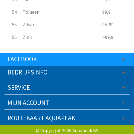
54
Tolueen
99,9
55
Zilver
95-99
56
Zink
>99,9
FACEBOOK
BEDRIJFSINFO
SERVICE
MIJN ACCOUNT
ROUTEKAART AQUAPEAK
© Copyright 2026 Aquapeak BV