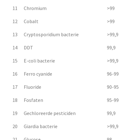
11
Chromium
>99
12
Cobalt
>99
13
Cryptosporidium bacterie
>99,9
14
DDT
99,9
15
E-coli bacterie
>99,9
16
Ferro cyanide
96-99
17
Fluoride
90-95
18
Fosfaten
95-99
19
Gechloreerde pesticiden
99,9
20
Giardia bacterie
>99,9
21
Glucose
98