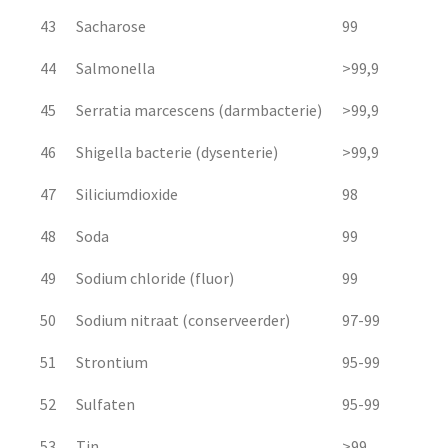
43
Sacharose
99
44
Salmonella
>99,9
45
Serratia marcescens (darmbacterie)
>99,9
46
Shigella bacterie (dysenterie)
>99,9
47
Siliciumdioxide
98
48
Soda
99
49
Sodium chloride (fluor)
99
50
Sodium nitraat (conserveerder)
97-99
51
Strontium
95-99
52
Sulfaten
95-99
53
Tin
>99