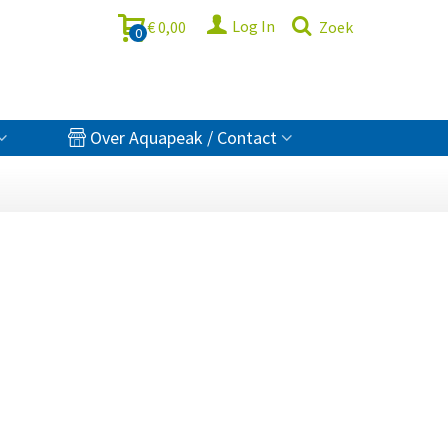
Log In
€ 0,00
Zoek
0
Over Aquapeak / Contact