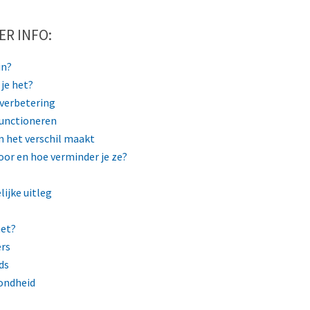
ER INFO:
in?
 je het?
 verbetering
functioneren
 het verschil maakt
oor en hoe verminder je ze?
lijke uitleg
het?
ers
ds
zondheid