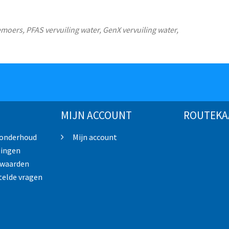
moers, PFAS vervuiling water, GenX vervuiling water,
MIJN ACCOUNT
ROUTEKA
 onderhoud
Mijn account
lingen
rwaarden
telde vragen