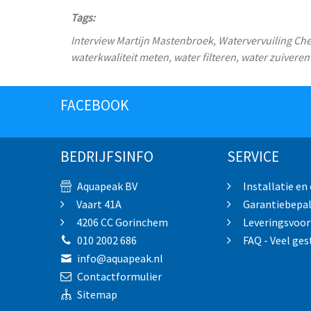
Tags:
Interview Martijn Mastenbroek, Watervervuiling Che
waterkwaliteit meten, water filteren, water zuiveren
FACEBOOK
BEDRIJFSINFO
SERVICE
Aquapeak BV
Installatie en
Vaart 41A
Garantiebepa
4206 CC Gorinchem
Leveringsvoo
010 2002 686
FAQ - Veel ges
info@aquapeak.nl
Contactformulier
Sitemap