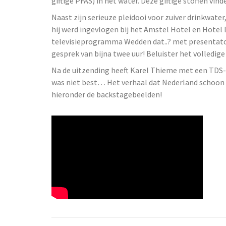
giftige PFAS) in het water. Deze giftige stoffen vin
Naast zijn serieuze pleidooi voor zuiver drinkwate
hij werd ingevlogen bij het Amstel Hotel en Hotel 
televisieprogramma Wedden dat..? met presentato
gesprek van bijna twee uur! Beluister het volledig
Na de uitzending heeft Karel Thieme met een TDS-
was niet best… Het verhaal dat Nederland schoon dr
hieronder de backstagebeelden!