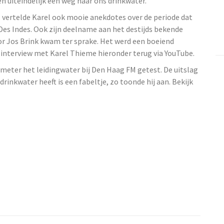
den uiteindelijk een weg naar ons drinkwater.
r, vertelde Karel ook mooie anekdotes over de periode dat
Des Indes. Ook zijn deelname aan het destijds bekende
r Jos Brink kwam ter sprake. Het werd een boeiend
e interview met Karel Thieme hieronder terug via YouTube.
meter het leidingwater bij Den Haag FM getest. De uitslag
inkwater heeft is een fabeltje, zo toonde hij aan. Bekijk