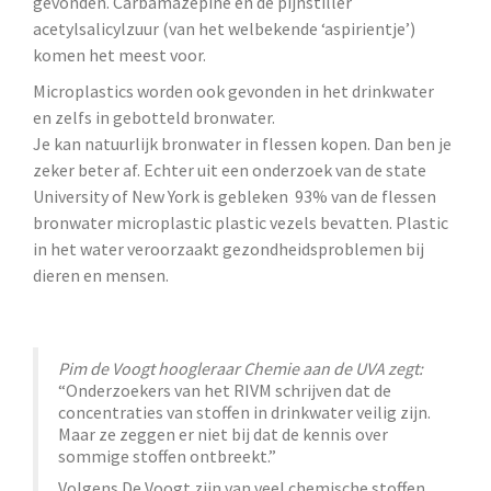
gevonden. Carbamazepine en de pijnstiller
acetylsalicylzuur (van het welbekende ‘aspirientje’)
komen het meest voor.
Microplastics worden ook gevonden in het drinkwater
en zelfs in gebotteld bronwater.
Je kan natuurlijk bronwater in flessen kopen. Dan ben je
zeker beter af. Echter uit een onderzoek van de state
University of New York is gebleken 93% van de flessen
bronwater microplastic plastic vezels bevatten. Plastic
in het water veroorzaakt gezondheidsproblemen bij
dieren en mensen.
Pim de Voogt hoogleraar Chemie aan de UVA zegt:
“Onderzoekers van het RIVM schrijven dat de
concentraties van stoffen in drinkwater veilig zijn.
Maar ze zeggen er niet bij dat de kennis over
sommige stoffen ontbreekt.”
Volgens De Voogt zijn van veel chemische stoffen